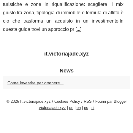
turistiche e zone in riqualificazione: scegliere il mix
giusto tra zona, tipologia di immobile e formula di affitto è
ciò che trasforma un acquisto in un investimento.In
questa guida trovi un approccio pr [
...
]
it.victoriajade.xyz
News
Come investire per ottenere...
© 2026
It.victoriajade.xyz
/
Cookies Policy
/
RSS
/ Fourni par
Blogger
victoriajade.xyz
|
de
|
en
|
es
|
nl